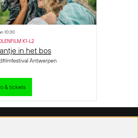
jan
10:30
LENFILM K1-L2
fantje in het bos
dfilmfestival Antwerpen
fo & tickets
Volg ons