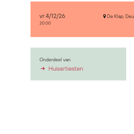
vr 4/12/26
De Klap, Deu
20:00
Onderdeel van
Huisartiesten