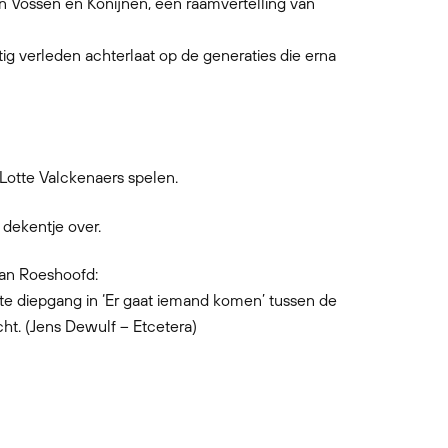
n Vossen en Konijnen, een raamvertelling van
g verleden achterlaat op de generaties die erna
Lotte Valckenaers spelen.
 dekentje over.
van Roeshoofd:
te diepgang in ‘Er gaat iemand komen’ tussen de
cht. (Jens Dewulf – Etcetera)