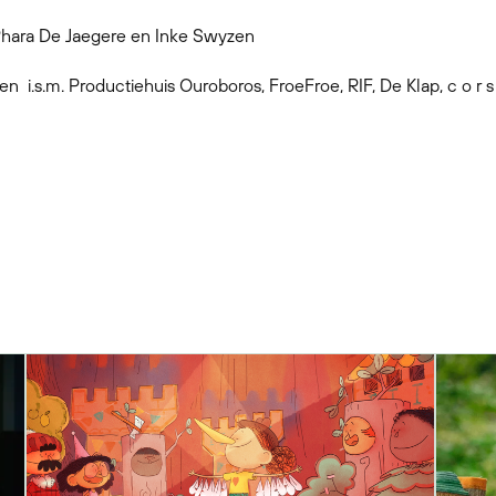
 Phara De Jaegere en Inke Swyzen
n i.s.m. Productiehuis Ouroboros, FroeFroe, RIF, De Klap, c o r s