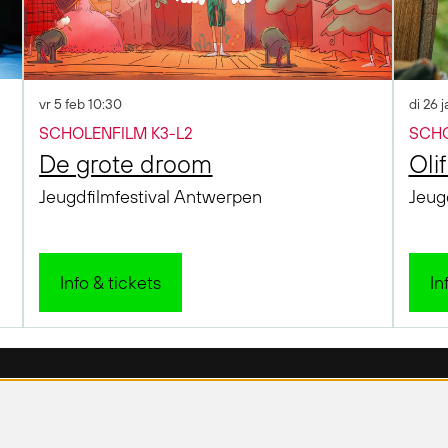
vr 5 feb
10:30
di 26 
SCHOLENFILM K3-L2
SCHO
De grote droom
Oli
Jeugdfilmfestival Antwerpen
Jeug
Info & tickets
In
bar Barix