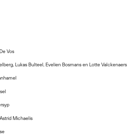
 De Vos
lberg, Lukas Bulteel, Evelien Bosmans en Lotte Valckenaers
Vanhamel
sel
ersyp
strid Michaelis
sse