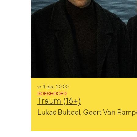
vr 4 dec
20:00
ROESHOOFD
Traum (16+)
Lukas Bulteel, Geert Van Ramp