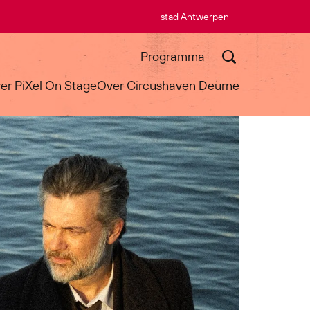
stad Antwerpen
Programma
er PiXel On Stage
Over Circushaven Deurne