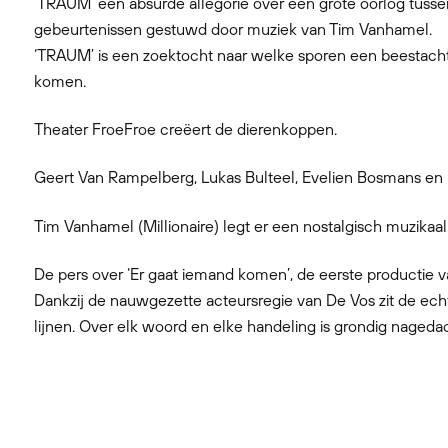
‘TRAUM’ een absurde allegorie over een grote oorlog tusse
gebeurtenissen gestuwd door muziek van Tim Vanhamel.
‘TRAUM’ is een zoektocht naar welke sporen een beestachti
komen.
Theater FroeFroe creëert de dierenkoppen.
Geert Van Rampelberg, Lukas Bulteel, Evelien Bosmans en 
Tim Vanhamel (Millionaire) legt er een nostalgisch muzikaal
De pers over ‘Er gaat iemand komen’, de eerste productie 
Dankzij de nauwgezette acteursregie van De Vos zit de ech
lijnen. Over elk woord en elke handeling is grondig nageda