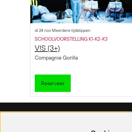
di 24 nov
Meerdere tijdstippen
SCHOOLVOORSTELLING K1-K2-K3
V!S (3+)
Compagnie Gorilla
Reserveer
De Klap
Buurt