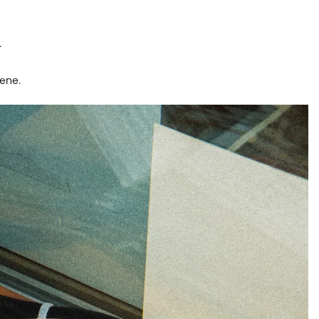
.
sene.