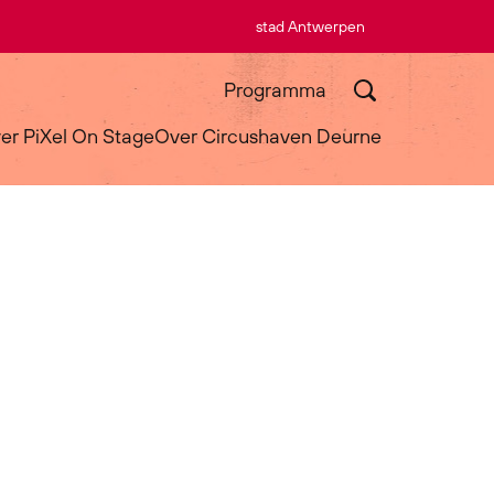
stad Antwerpen
Programma
er PiXel On Stage
Over Circushaven Deurne