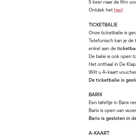
5 keer naar de film v
Ontdek het
hier!
TICKETBALIE
Onze ticketbalie is g
Telefonisch kan je de 
enkel aan de
ticketba
De balie is ook open t
Het onthaal in De Klap
Wilt u A-kaart vouche
De ticketbalie is ges
BARIX
Een tafeltje in Barix 
Barix is open van woen
Barix is gesloten in 
A-KAART