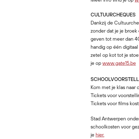
CULTUURCHEQUES
Dankzij de Cultuurcheq
zonder dat je je broe
geven tot meer dan 40
handig op één digitaal
zetel op kot tot je st
je op
www.gate15.be
SCHOOLVOORSTELL
Kom met je klas naar d
Tickets voor voorstell
Tickets voor films kost
Stad Antwerpen onders
schoolkosten voor gez
je
hier.