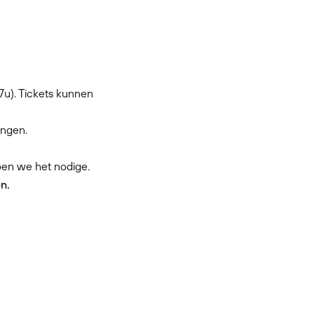
7u). Tickets kunnen
ingen.
doen we het nodige.
n.