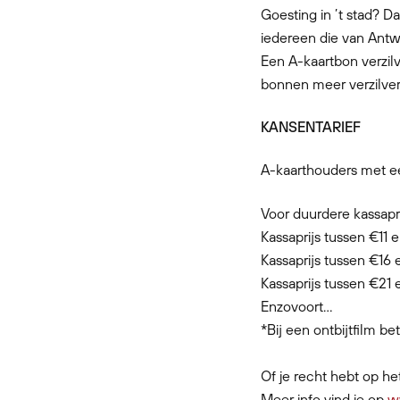
Goesting in ’t stad? D
iedereen die van Antw
Een A-kaartbon verzilv
bonnen meer verzilve
KANSENTARIEF
A-kaarthouders met ee
Voor duurdere kassapri
Kassaprijs tussen €11 
Kassaprijs tussen €16 
Kassaprijs tussen €21 
Enzovoort…
*Bij een ontbijtfilm bet
Of je recht hebt op het
Meer info vind je op
w