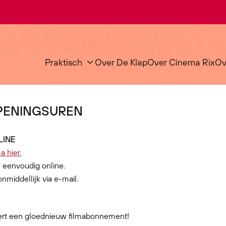
Praktisch
Over De Klap
Over Cinema Rix
Ov
OPENINGSUREN
LINE
 hier.
n eenvoudig online.
onmiddellijk via e-mail.
ert een gloednieuw filmabonnement!