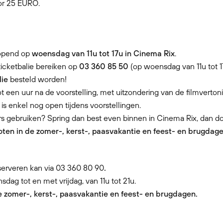
oor 25 EURO.
eopend op
woensdag van 11u tot 17u in Cinema Rix
.
ticketbalie bereiken op
03 360 85 50
(op woensdag van 11u tot 1
lie
besteld worden!
ot een uur na de voorstelling, met uitzondering van de filmverton
 is enkel nog open tijdens voorstellingen.
rs gebruiken? Spring dan best even binnen in Cinema Rix, dan 
loten in de zomer-, kerst-, paasvakantie en feest- en brugdage
reserveren kan via 03 360 80 90
.
sdag tot en met vrijdag, van 11u tot 21u.
de zomer-, kerst-, paasvakantie en feest- en brugdagen.