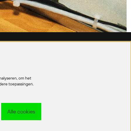
Volg ons
nalyseren, om het
ndere toepassingen.
Schrijf je in voor onze nieuwsbrief!
Alle cookies