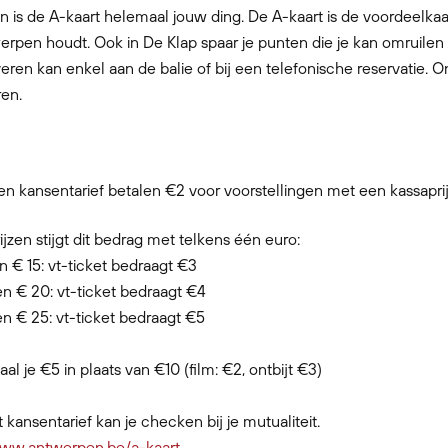
an is de A-kaart helemaal jouw ding. De A-kaart is de voordeelkaa
erpen houdt. Ook in De Klap spaar je punten die je kan omruilen
eren kan enkel aan de balie of bij een telefonische reservatie. O
ren.
n kansentarief betalen €2 voor voorstellingen met een kassaprijs
jzen stijgt dit bedrag met telkens één euro:
en € 15: vt-ticket bedraagt €3
en € 20: vt-ticket bedraagt €4
en € 25: vt-ticket bedraagt €5
aal je €5 in plaats van €10 (film: €2, ontbijt €3)
 kansentarief kan je checken bij je mutualiteit.
ww.antwerpen.be/a-kaart
.