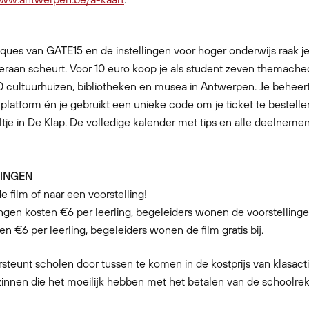
ues van GATE15 en de instellingen voor hoger onderwijs raak je j
k eraan scheurt. Voor 10 euro koop je als student zeven themache
 cultuurhuizen, bibliotheken en musea in Antwerpen. Je beheert
 platform én je gebruikt een unieke code om je ticket te bestelle
oeltje in De Klap. De volledige kalender met tips en alle deelnem
INGEN
e film of naar een voorstelling!
ingen kosten €6 per leerling, begeleiders wonen de voorstellingen 
en €6 per leerling, begeleiders wonen de film gratis bij.
teunt scholen door tussen te komen in de kostprijs van klasacti
innen die het moeilijk hebben met het betalen van de schoolrek