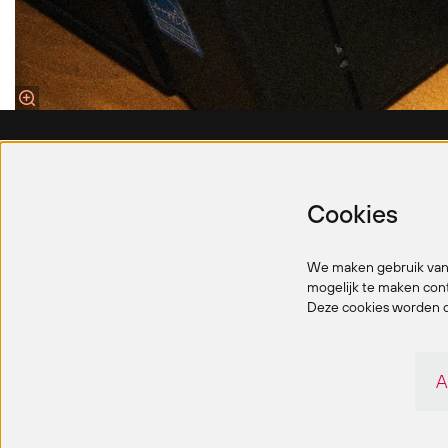
De Klap
Buurt
Cookies
(cc Deurne)
Frans Messingstraat 36
De Gryspee
We maken gebruik van 
mogelijk te maken cont
2100 Deurne
2100 Deur
Deze cookies worden o
03 360 85 50
03 360 80
deklap@antwerpen.be
cinema.ri
A