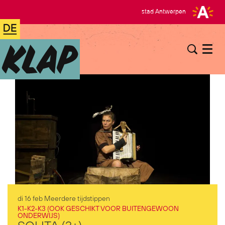
stad Antwerpen
Menu
di 16 feb
Meerdere tijdstippen
K1-K2-K3 (OOK GESCHIKT VOOR BUITENGEWOON
ONDERWIJS)