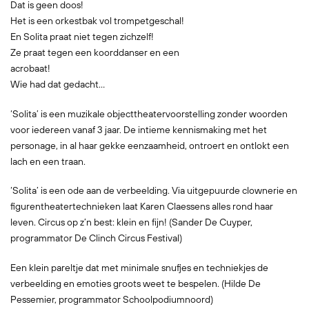
Dat is geen doos!
Het is een orkestbak vol trompetgeschal!
En Solita praat niet tegen zichzelf!
Ze praat tegen een koorddanser en een
acrobaat!
Wie had dat gedacht...
‘Solita’ is een muzikale objecttheatervoorstelling zonder woorden
voor iedereen vanaf 3 jaar. De intieme kennismaking met het
personage, in al haar gekke eenzaamheid, ontroert en ontlokt een
lach en een traan.
‘Solita’ is een ode aan de verbeelding. Via uitgepuurde clownerie en
figurentheatertechnieken laat Karen Claessens alles rond haar
leven. Circus op z’n best: klein en fijn! (Sander De Cuyper,
programmator De Clinch Circus Festival)
Een klein pareltje dat met minimale snufjes en techniekjes de
verbeelding en emoties groots weet te bespelen. (Hilde De
Pessemier, programmator Schoolpodiumnoord)