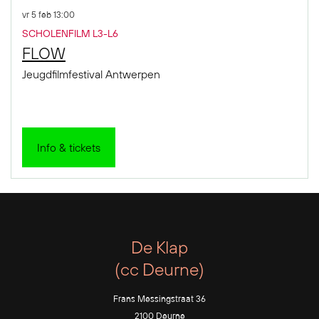
vr 5 feb
13:00
SCHOLENFILM L3-L6
FLOW
Jeugdfilmfestival Antwerpen
Info & tickets
De Klap
(cc Deurne)
Frans Messingstraat 36
2100 Deurne