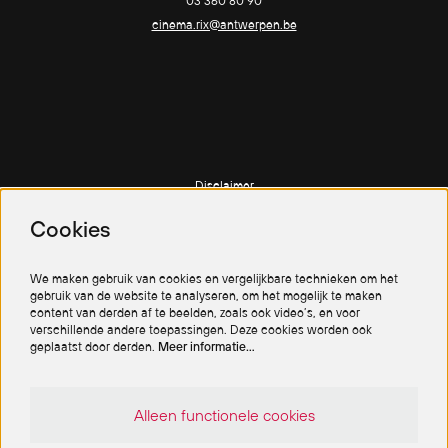
03 360 80 90
cinema.rix@antwerpen.be
Disclaimer
Privacy policy
Cookies
Cookiebeleid
We maken gebruik van cookies en vergelijkbare technieken om het
gebruik van de website te analyseren, om het mogelijk te maken
content van derden af te beelden, zoals ook video’s, en voor
verschillende andere toepassingen. Deze cookies worden ook
geplaatst door derden.
Meer informatie…
Volg ons
Alleen functionele cookies