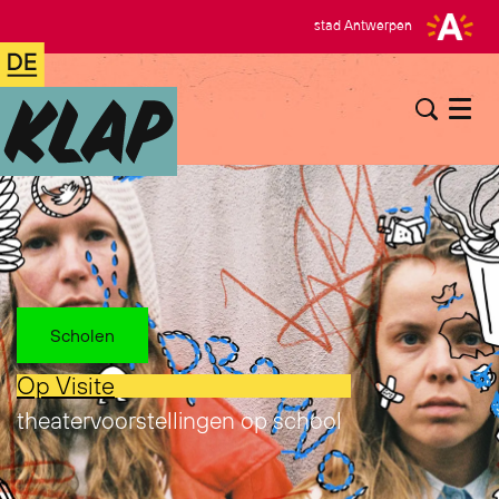
stad Antwerpen
Menu
Scholen
Op Visite
theatervoorstellingen op school