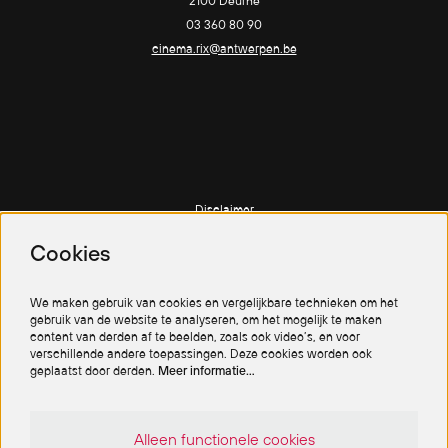
2100 Deurne
03 360 80 90
cinema.rix@antwerpen.be
Disclaimer
Privacy policy
Cookies
Cookiebeleid
We maken gebruik van cookies en vergelijkbare technieken om het
gebruik van de website te analyseren, om het mogelijk te maken
content van derden af te beelden, zoals ook video’s, en voor
verschillende andere toepassingen. Deze cookies worden ook
geplaatst door derden.
Meer informatie…
Volg ons
Alleen functionele cookies