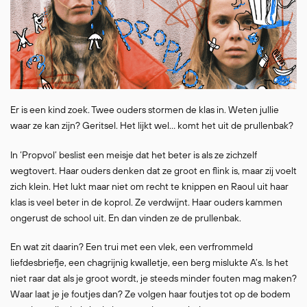
Er is een kind zoek. Twee ouders stormen de klas in. Weten jullie
waar ze kan zijn? Geritsel. Het lijkt wel… komt het uit de prullenbak?
In ‘Propvol’ beslist een meisje dat het beter is als ze zichzelf
wegtovert. Haar ouders denken dat ze groot en flink is, maar zij voelt
zich klein. Het lukt maar niet om recht te knippen en Raoul uit haar
klas is veel beter in de koprol. Ze verdwijnt. Haar ouders kammen
ongerust de school uit. En dan vinden ze de prullenbak.
En wat zit daarin? Een trui met een vlek, een verfrommeld
liefdesbriefje, een chagrijnig kwalletje, een berg mislukte A’s. Is het
niet raar dat als je groot wordt, je steeds minder fouten mag maken?
Waar laat je je foutjes dan? Ze volgen haar foutjes tot op de bodem