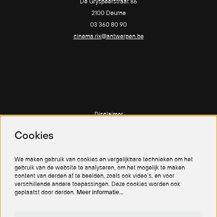
De Gryspeerstraat 86
2100 Deurne
03 360 80 90
cinema.rix@antwerpen.be
Disclaimer
Privacy policy
Cookies
Cookiebeleid
We maken gebruik van cookies en vergelijkbare technieken om het
gebruik van de website te analyseren, om het mogelijk te maken
content van derden af te beelden, zoals ook video’s, en voor
verschillende andere toepassingen. Deze cookies worden ook
geplaatst door derden.
Meer informatie…
Volg ons